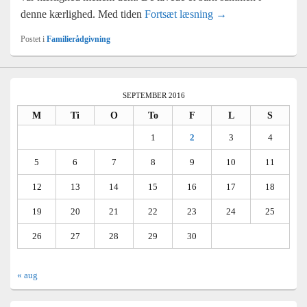
denne kærlighed. Med tiden
Fortsæt læsning
Krise – hvad med ba
→
Postet i
Familierådgivning
SEPTEMBER 2016
M
Ti
O
To
F
L
S
1
2
3
4
5
6
7
8
9
10
11
12
13
14
15
16
17
18
19
20
21
22
23
24
25
26
27
28
29
30
« aug