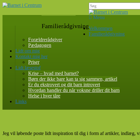
Skip
Search
to
for:
Barnet i Centrum
content
Menu
Familierådgivning
Primær
Velkommen
Familierådgivning
menu
Forældrerådgiver
Pædagogen
Lidt om mig
Kontakt mig her
Priser
Lidt læsestof
Krise – hvad med barnet?
Børn der ikke bare kan ta sig sammen, artikel
Er du ekstrovert og dit barn introvert
Hvordan handler du når voksne driller dit barn
Helse i hver tåre
Links
Lidt læsestof
Jeg vil løbende poste lidt inspiration til dig i form af artikler, indlæg,