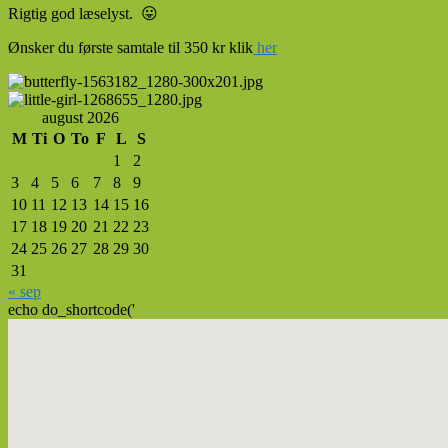
Rigtig god læselyst. 😛
Ønsker du første samtale til 350 kr klik
her
Primary
Sidebar
august 2026
Widget
M
Ti
O
To
F
L
S
1
2
Area
3
4
5
6
7
8
9
10
11
12
13
14
15
16
17
18
19
20
21
22
23
24
25
26
27
28
29
30
31
« sep
echo do_shortcode('