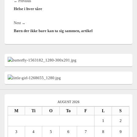
Previous
←
Previous
Helse i hver tåre
post:
Next
Next
→
Børn der ikke bare kan ta sig sammen, artikel
post:
Primary
Sidebar
Widget
Area
AUGUST 2026
M
Ti
O
To
F
L
S
1
2
3
4
5
6
7
8
9