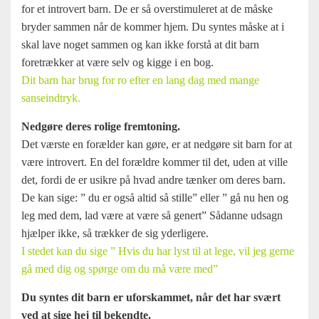
for et introvert barn. De er så overstimuleret at de måske
bryder sammen når de kommer hjem. Du syntes måske at i
skal lave noget sammen og kan ikke forstå at dit barn
foretrækker at være selv og kigge i en bog.
Dit barn har brug for ro efter en lang dag med mange
sanseindtryk.
Nedgøre deres rolige fremtoning.
Det værste en forælder kan gøre, er at nedgøre sit barn for at
være introvert. En del forældre kommer til det, uden at ville
det, fordi de er usikre på hvad andre tænker om deres barn.
De kan sige: ” du er også altid så stille” eller ” gå nu hen og
leg med dem, lad være at være så genert” Sådanne udsagn
hjælper ikke, så trækker de sig yderligere.
I stedet kan du sige ” Hvis du har lyst til at lege, vil jeg gerne
gå med dig og spørge om du må være med”
Du syntes dit barn er uforskammet, når det har svært
ved at sige hej til bekendte.