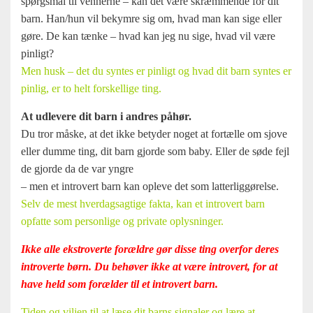
spørgsmål til vennerne – kan det være skræmmende for dit
barn. Han/hun vil bekymre sig om, hvad man kan sige eller
gøre. De kan tænke – hvad kan jeg nu sige, hvad vil være
pinligt?
Men husk – det du syntes er pinligt og hvad dit barn syntes er
pinlig, er to helt forskellige ting.
At udlevere dit barn i andres påhør.
Du tror måske, at det ikke betyder noget at fortælle om sjove
eller dumme ting, dit barn gjorde som baby. Eller de søde fejl
de gjorde da de var yngre
– men et introvert barn kan opleve det som latterliggørelse.
Selv de mest hverdagsagtige fakta, kan et introvert barn
opfatte som personlige og private oplysninger.
Ikke alle ekstroverte forældre gør disse ting overfor deres
introverte børn. Du behøver ikke at være introvert, for at
have held som forælder til et introvert barn.
Tiden og viljen til at læse dit barns signaler og lære at