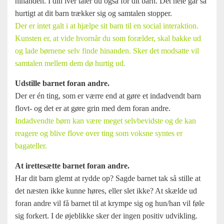
hinanden. I din iver taler du også for dit barn. Det hele går så
hurtigt at dit barn trækker sig og samtalen stopper.
Der er intet galt i at hjælpe sit barn til en social interaktion.
Kunsten er, at vide hvornår du som forælder, skal bakke ud
og lade børnene selv finde hinanden. Sker det modsatte vil
samtalen mellem dem dø hurtig ud.
Udstille barnet foran andre.
Der er én ting, som er værre end at gøre et indadvendt barn
flovt- og det er at gøre grin med dem foran andre.
Indadvendte børn kan være meget selvbevidste og de kan
reagere og blive flove over ting som voksne syntes er
bagateller.
At irettesætte barnet foran andre.
Har dit barn glemt at rydde op? Sagde barnet tak så stille at
det næsten ikke kunne høres, eller slet ikke? At skælde ud
foran andre vil få barnet til at krympe sig og hun/han vil føle
sig forkert. I de øjeblikke sker der ingen positiv udvikling.