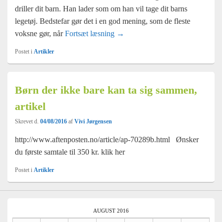
driller dit barn. Han lader som om han vil tage dit barns
legetøj. Bedstefar gør det i en god mening, som de fleste
Hvordan handler du når voksne dri
voksne gør, når
Fortsæt læsning
→
Postet i
Artikler
Børn der ikke bare kan ta sig sammen,
artikel
Skrevet d.
04/08/2016
af
Vivi Jørgensen
http://www.aftenposten.no/article/ap-70289b.html Ønsker
du første samtale til 350 kr. klik her
Postet i
Artikler
AUGUST 2016